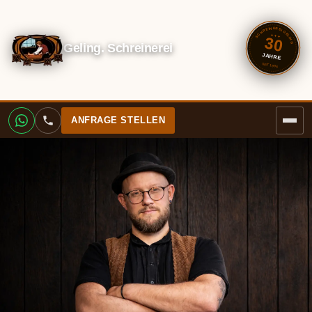
SCHREINEREI GELING
✦ ✦ ✦
30
Geling. Schreinerei
JAHRE
SEIT 1996
ANFRAGE STELLEN